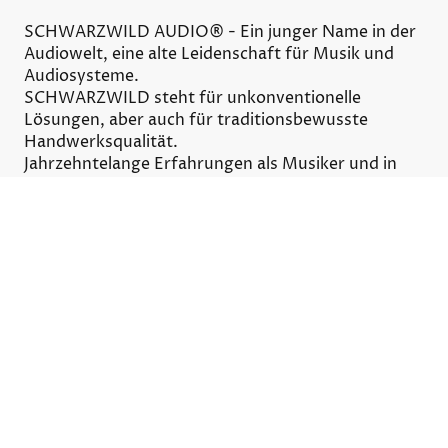
SCHWARZWILD AUDIO® - Ein junger Name in der
Audiowelt, eine alte Leidenschaft für Musik und
Audiosysteme.
SCHWARZWILD steht für unkonventionelle
Lösungen, aber auch für traditionsbewusste
Handwerksqualität.
Jahrzehntelange Erfahrungen als Musiker und in
der Planung von medientechnischen Systemen
mündeten in der Entwicklung eines modularen
Audiosystems, das in seiner Flexibilität und
ästhetischen Anmutung seinesgleichen sucht.
Jetzt entdecken